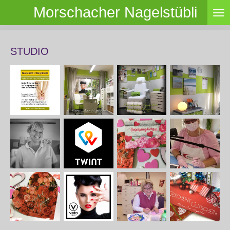
Morschacher Nagelstübli
Zum
Hauptinhalt
springen
STUDIO