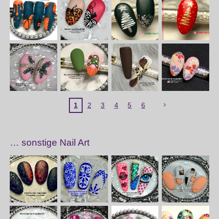
1
2
3
4
5
6
… sonstige Nail Art