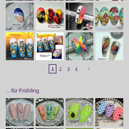
1
2
3
4
…für Frühling