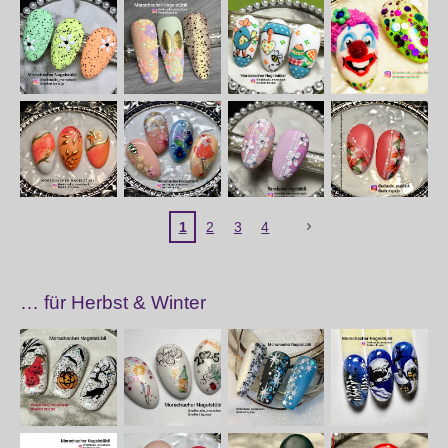
1
2
3
4
… für Herbst & Winter