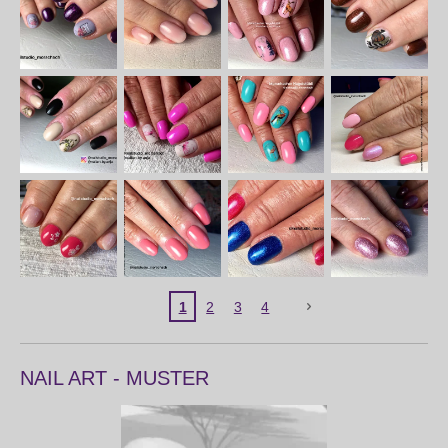
1
2
3
4
NAIL ART - MUSTER